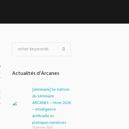
a
t
Actualités d’Arcanes
r
,
[séminaire] 5e édition
x
du Séminaire
t
ARCANES – Hiver 2026
e
– Intelligence
artificielle et
pratiques narratives
15 janvier 2026