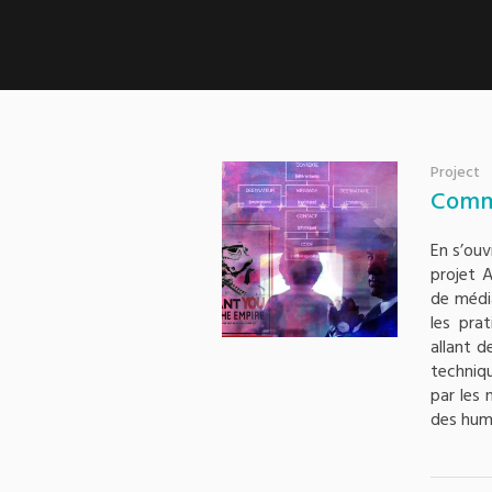
Project
Comm
En s’ouv
projet 
de médi
les pra
allant d
techniqu
par les 
des hum