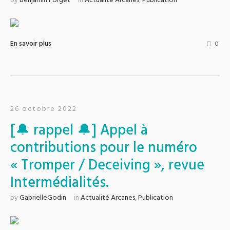
by
Benjamin Forget
in
Actualité Arcanes
,
Publication
En savoir plus
0
26 octobre 2022
[🔔 rappel 🔔] Appel à
contributions pour le numéro
« Tromper / Deceiving », revue
Intermédialités.
by
GabrielleGodin
in
Actualité Arcanes
,
Publication