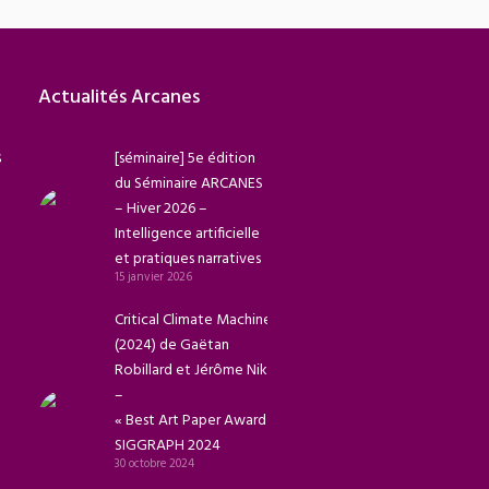
Actualités Arcanes
s
[séminaire] 5e édition
du Séminaire ARCANES
– Hiver 2026 –
Intelligence artificielle
et pratiques narratives
15 janvier 2026
Critical Climate Machine
(2024) de Gaëtan
Robillard et Jérôme Nika
–
« Best Art Paper Award »
SIGGRAPH 2024
30 octobre 2024