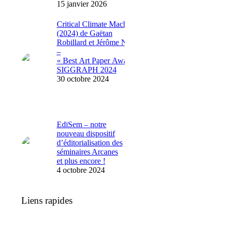
15 janvier 2026
Critical Climate Machine
(2024) de Gaëtan
Robillard et Jérôme Nika
–
« Best Art Paper Award »
SIGGRAPH 2024
30 octobre 2024
EdiSem – notre
nouveau dispositif
d’éditorialisation des
séminaires Arcanes
et plus encore !
4 octobre 2024
Liens rapides