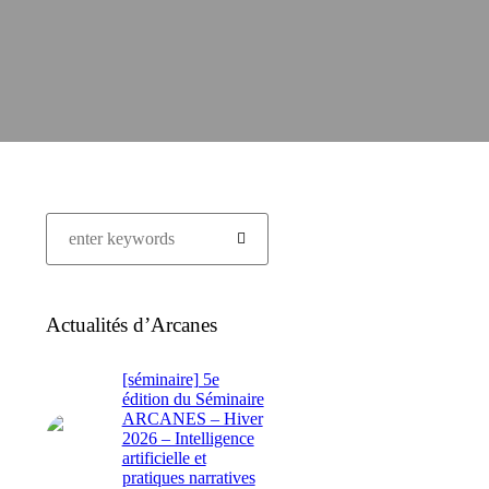
Actualités d’Arcanes
[séminaire] 5e
édition du Séminaire
ARCANES – Hiver
2026 – Intelligence
artificielle et
pratiques narratives